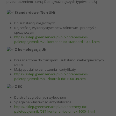
przeznaczeniem i ceną. Do najważniejszych typów należą:
Standardowe (Non UN)
Do substancji niegroźnych
Najczęściej wykorzystywane w rolnictwie i przemyśle
spożywczym
https://sklep.greenservice.pl/pl/kontenery-ibc-
paletopojemniki/579-kontener-ibc-standard-1000-l.html
Z homologacją UN
Przeznaczone do transportu substancji niebezpiecznych
(ADR)
Mają specjalne oznaczenia i certyfikaty
https://sklep.greenservice.pl/pl/kontenery-ibc-
paletopojemniki/580-zbiornik-ibc-1000-un.html
Z EX
Do stref zagrożonych wybuchem
Specjalne właściwości antystatyczne
https://sklep.greenservice.pl/pl/kontenery-ibc-
paletopojemniki/581-kontener-ibc-un-ex-1000-l.html