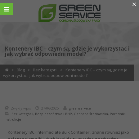
×
Kontenery IBC – czym są, gdzie je wykorzystać i
jak wybrać odpowiedni model?
>
Blog
>
Bez kategorii
>
Kontenery IBC – czym są, gdzie je
wykorzystać i jak wybrać odpowiedni model?
Zwykły wpis
27/06/2025
greenservice
Bez kategorii
,
Bezpieczeństwo i BHP
,
Ochrona środowiska
,
Poradniki i
instrukcje
Kontenery IBC (Intermediate Bulk Container), znane również jako