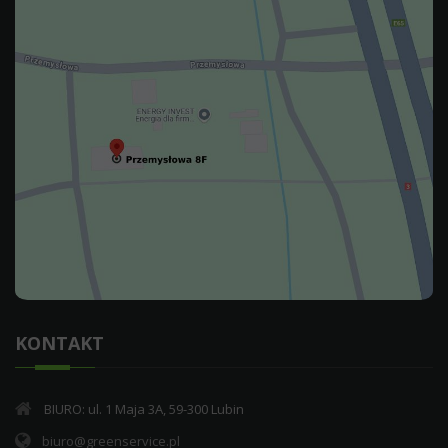
KONTAKT
BIURO: ul. 1 Maja 3A, 59-300 Lubin
biuro@greenservice.pl