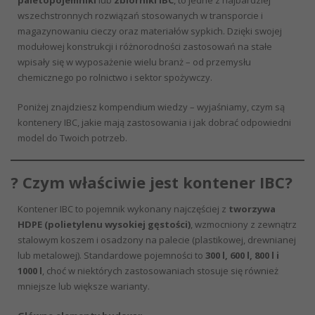
paletopojemniki
lub
zbiorniki IBC
, to jedne z najbardziej
wszechstronnych rozwiązań stosowanych w transporcie i
magazynowaniu cieczy oraz materiałów sypkich. Dzięki swojej
modułowej konstrukcji i różnorodności zastosowań na stałe
wpisały się w wyposażenie wielu branż – od przemysłu
chemicznego po rolnictwo i sektor spożywczy.
Poniżej znajdziesz kompendium wiedzy – wyjaśniamy, czym są
kontenery IBC, jakie mają zastosowania i jak dobrać odpowiedni
model do Twoich potrzeb.
? Czym właściwie jest kontener IBC?
Kontener IBC to pojemnik wykonany najczęściej z
tworzywa
HDPE (polietylenu wysokiej gęstości)
, wzmocniony z zewnątrz
stalowym koszem i osadzony na palecie (plastikowej, drewnianej
lub metalowej). Standardowe pojemności to
300 l, 600 l, 800 l i
1000 l
, choć w niektórych zastosowaniach stosuje się również
mniejsze lub większe warianty.