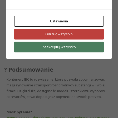
renomowanych producentów – zarówno standardowych, jak i z
homologacją UN. Oferujemy:
Szybką realizację zamówień
Ustawienia
Konkurencyjne ceny
Profesjonalne doradztwo techniczne
Odrzuć wszystko
Możliwość zamówień jednostkowych i hurtowych
Sprawdź naszą aktualną ofertę
Kontenery IBC w sklepie
Zaakceptuj wszystko
Green Service
? Podsumowanie
Kontenery IBC to rozwiązanie, które pozwala zoptymalizować
magazynowanie i transport różnorodnych substancji w Twojej
firmie. Dzięki dużej dostępności modeli i szerokiemu wyborowi
akcesoriów, łatwo dopasujesz pojemnik do swoich potrzeb.
Masz pytania?
Napisz do nas – doradzimy i przygotujemy indywidualną wycenę.