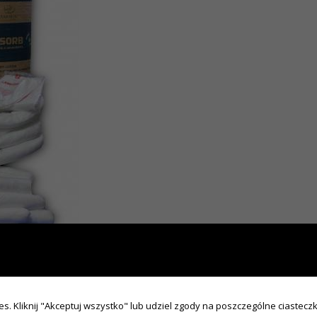
iów. Mają wyższy poziom odporności chemicznej i specjalnie oznakowa
es. Kliknij "Akceptuj wszystko" lub udziel zgody na poszczególne ciasteczka