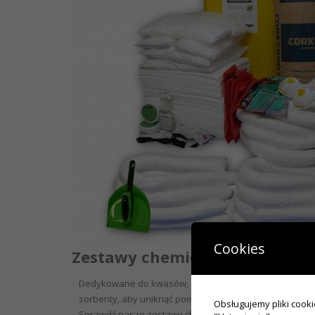
Cookies
Zestawy chemiczne
Dedykowane do kwasów, zasad i agresywnych chemikal
sorbenty, aby uniknąć pomyłki.
Obsługujemy pliki cooki
Sprawdź nasze zestawy chemiczne GreenService: