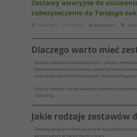
Zestawy awaryjne do usuwania
zabezpieczenie do Twojego zak
Zwykły wpis
07/07/2025
greenservice
Bezpi
Dlaczego warto mieć ze
Wycieki substancji niebezpiecznych – olejów, chemikal
Nawet niewielka ilość rozlanej substancji stanowi real
uniknąć wysokich kar finansowych i spełnić wymogi pr
Dobrze dobrany zestaw awaryjny umożliwia natychmias
zdarzenia.
Jakie rodzaje zestawów
Zestawy awaryjne różnią się przede wszystkim przezn
występujących w Twoim miejscu pracy.