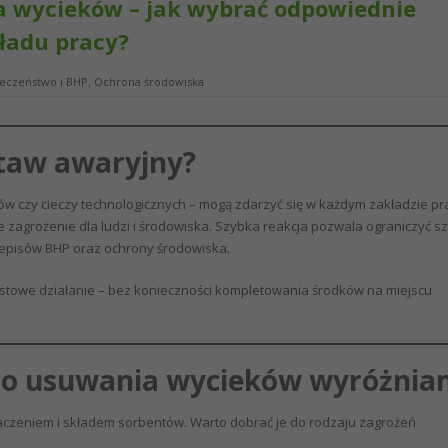
 wycieków – jak wybrać odpowiednie
ładu pracy?
eczeństwo i BHP
,
Ochrona środowiska
staw awaryjny?
iów czy cieczy technologicznych – mogą zdarzyć się w każdym zakładzie pr
ne zagrożenie dla ludzi i środowiska. Szybka reakcja pozwala ograniczyć s
zepisów BHP oraz ochrony środowiska.
towe działanie – bez konieczności kompletowania środków na miejscu
 do usuwania wycieków wyróżnia
aczeniem i składem sorbentów. Warto dobrać je do rodzaju zagrożeń