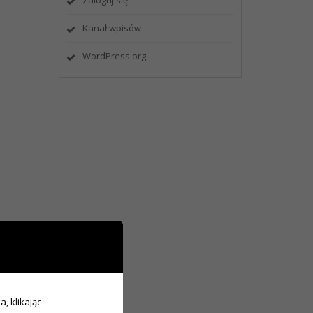
Zaloguj się
Kanał wpisów
WordPress.org
ne
, klikając