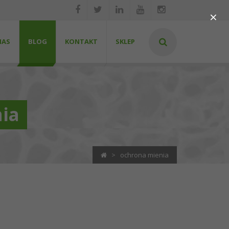
×
NAS
BLOG
KONTAKT
SKLEP
nia
>
ochrona mienia