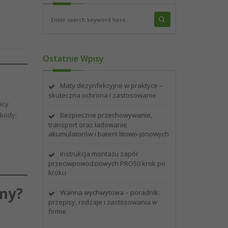
Ostatnie Wpisy
Maty dezynfekcyjne w praktyce –
skuteczna ochrona i zastosowanie
acy.
zkody,
Bezpieczne przechowywanie,
transport oraz ładowanie
akumulatorów i baterii litowo-jonowych
Instrukcja montażu zapór
przeciwpowodziowych PRO50 krok po
kroku
my?
Wanna wychwytowa – poradnik:
przepisy, rodzaje i zastosowania w
firmie