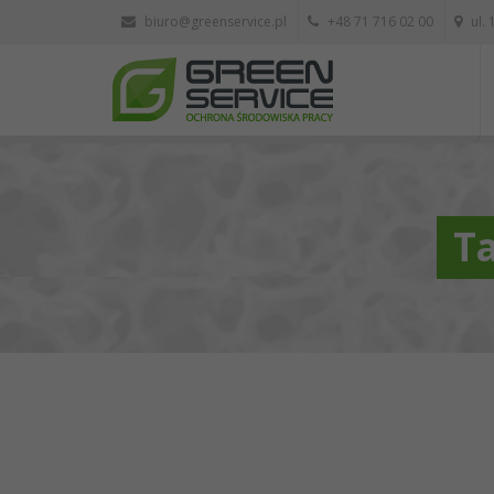
biuro@greenservice.pl
+48 71 716 02 00
ul.
Ta